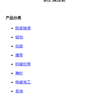
产品分类
防疫物资
钮扣
拉链
腰带
织唛织带
胸针
电镀加工
其他